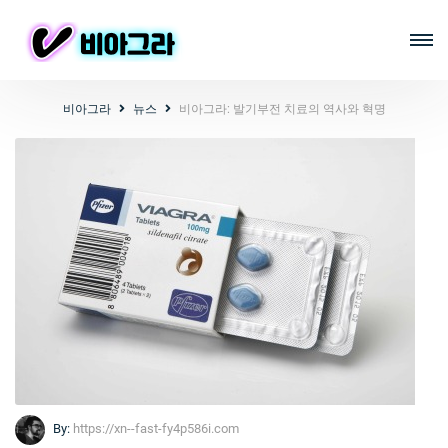
비아그라
뉴스
비아그라: 발기부전 치료의 역사와 혁명
By:
https://xn--fast-fy4p586i.com