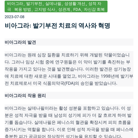
비아그라
발기부전
실데나필
성생활 개선
성적 자
극
복용 방법
고지방 식사
성관계
FDA
자신감 회복
2023-07-08
비아그라: 발기부전 치료의 역사와 혁명
비아그라의 발견
비아그라는 원래 심장 질환을 치료하기 위해 개발된 약물이었습니
다. 그러나 임상 시험 중에 연구원들은 이 약이 발기를 촉진하는 부
작용을 가지고 있다는 것을 발견했습니다. 이러한 발견은 성기능장
애 치료에 대한 새로운 시대를 열었고, 비아그라는 1998년에 발기부
전 치료제로서 미국 식품의약국(FDA)의 승인을 받았습니다.
비아그라의 작용 원리
비아그라는 실데나필이라는 활성 성분을 포함하고 있습니다. 이 성
분은 성적 자극을 받을 때 남성의 성기에 피가 더 잘 흐르게 하여 발
기를 돕습니다. 실데나필은 페니스의 혈관을 확장시켜 피의 흐름을 
증가시키는 역할을 합니다. 이로 인해 성적 자극을 받을 때 페니스에 
충분한 피가 공급되어 정상적인 성기능을 유지할 수 있습니다.