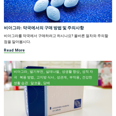
비아그라: 약국에서의 구매 방법 및 주의사항
비아그라를 약국에서 구매하려고 하시나요? 올바른 절차와 주의할
점을 알아봅시다.
Read More
비아그라
발기부전
실데나필
성생활 향상
성적 자
극
복용 방법
고지방 식사
성관계
부작용
건강한
생활 습관
알코올
담배