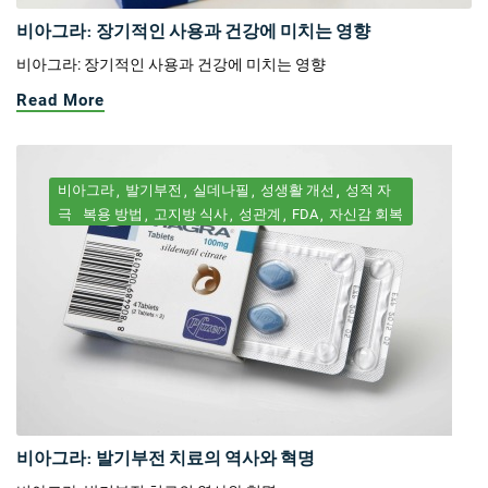
비아그라: 장기적인 사용과 건강에 미치는 영향
비아그라: 장기적인 사용과 건강에 미치는 영향
Read More
비아그라
발기부전
실데나필
성생활 개선
성적 자
극
복용 방법
고지방 식사
성관계
FDA
자신감 회복
비아그라: 발기부전 치료의 역사와 혁명