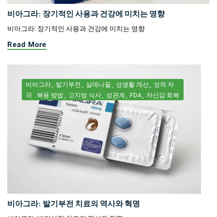
비아그라: 장기적인 사용과 건강에 미치는 영향
비아그라: 장기적인 사용과 건강에 미치는 영향
Read More
비아그라
발기부전
실데나필
성생활 개선
성적 자
극
복용 방법
고지방 식사
성관계
FDA
자신감 회복
비아그라: 발기부전 치료의 역사와 혁명