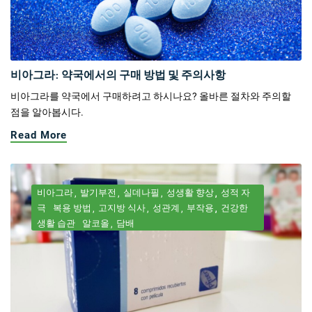
비아그라: 약국에서의 구매 방법 및 주의사항
비아그라를 약국에서 구매하려고 하시나요? 올바른 절차와 주의할
점을 알아봅시다.
Read More
비아그라
발기부전
실데나필
성생활 향상
성적 자
극
복용 방법
고지방 식사
성관계
부작용
건강한
생활 습관
알코올
담배