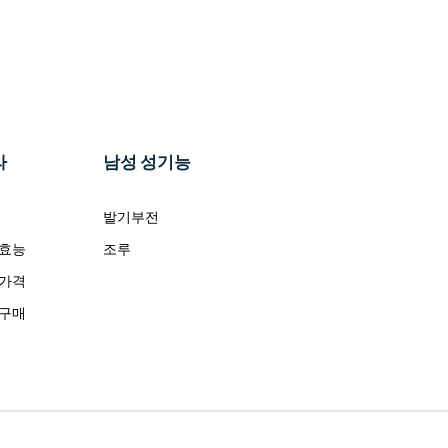
라
남성 성기능
발기부전
 효능
조루
 가격
 구매