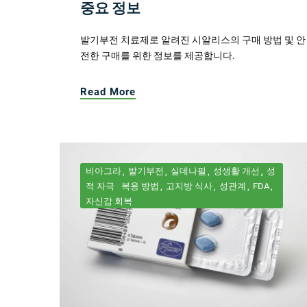
중요 정보
발기부전 치료제로 알려진 시알리스의 구매 방법 및 안
전한 구매를 위한 정보를 제공합니다.
Read More
비아그라
발기부전
실데나필
성생활 개선
성
적 자극
복용 방법
고지방 식사
성관계
FDA
자신감 회복