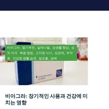
비아그라
발기부전
실데나필
성생활 향상
성
적 자극
복용 방법
고지방 식사
성관계
부작
용
건강한 생활 습관
알코올
담배
비아그라: 장기적인 사용과 건강에 미
치는 영향