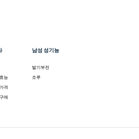
라
남성 성기능
발기부전
 효능
조루
 가격
 구매