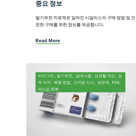
중요 정보
발기부전 치료제로 알려진 시알리스의 구매 방법 및 안
전한 구매를 위한 정보를 제공합니다.
Read More
비아그라
발기부전
실데나필
성생활 개선
성
적 자극
복용 방법
고지방 식사
성관계
FDA
자신감 회복