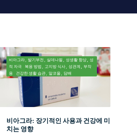
비아그라
발기부전
실데나필
성생활 향상
성
적 자극
복용 방법
고지방 식사
성관계
부작
용
건강한 생활 습관
알코올
담배
비아그라: 장기적인 사용과 건강에 미
치는 영향