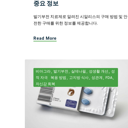
중요 정보
발기부전 치료제로 알려진 시알리스의 구매 방법 및 안
전한 구매를 위한 정보를 제공합니다.
Read More
비아그라
발기부전
실데나필
성생활 개선
성
적 자극
복용 방법
고지방 식사
성관계
FDA
자신감 회복