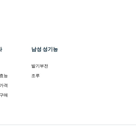
라
남성 성기능
발기부전
 효능
조루
 가격
 구매