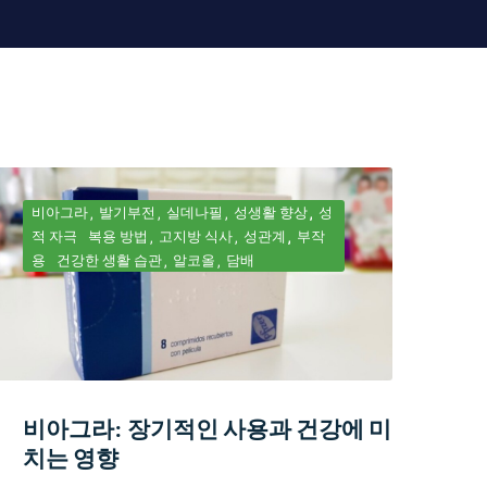
비아그라
발기부전
실데나필
성생활 향상
성
적 자극
복용 방법
고지방 식사
성관계
부작
용
건강한 생활 습관
알코올
담배
비아그라: 장기적인 사용과 건강에 미
치는 영향