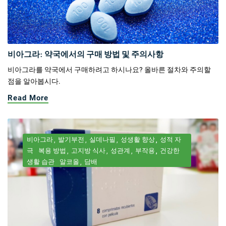
비아그라: 약국에서의 구매 방법 및 주의사항
비아그라를 약국에서 구매하려고 하시나요? 올바른 절차와 주의할
점을 알아봅시다.
Read More
비아그라
발기부전
실데나필
성생활 향상
성적 자
극
복용 방법
고지방 식사
성관계
부작용
건강한
생활 습관
알코올
담배