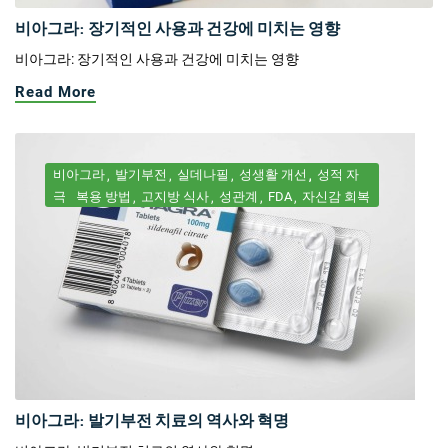
비아그라: 장기적인 사용과 건강에 미치는 영향
비아그라: 장기적인 사용과 건강에 미치는 영향
Read More
비아그라
발기부전
실데나필
성생활 개선
성적 자
극
복용 방법
고지방 식사
성관계
FDA
자신감 회복
비아그라: 발기부전 치료의 역사와 혁명