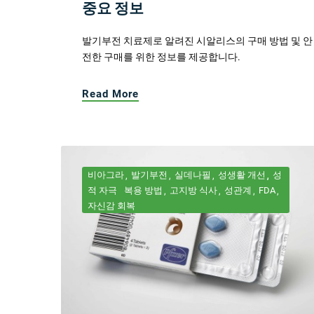
중요 정보
발기부전 치료제로 알려진 시알리스의 구매 방법 및 안
전한 구매를 위한 정보를 제공합니다.
Read More
비아그라
발기부전
실데나필
성생활 개선
성
적 자극
복용 방법
고지방 식사
성관계
FDA
자신감 회복