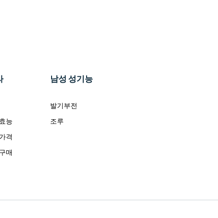
라
남성 성기능
발기부전
 효능
조루
 가격
 구매