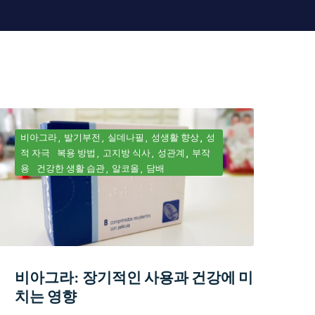
비아그라
발기부전
실데나필
성생활 향상
성
적 자극
복용 방법
고지방 식사
성관계
부작
용
건강한 생활 습관
알코올
담배
비아그라: 장기적인 사용과 건강에 미
치는 영향