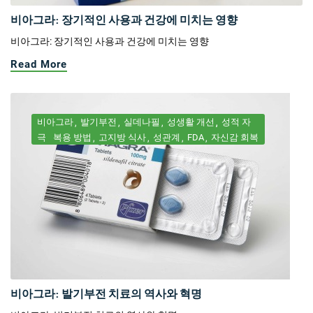
비아그라: 장기적인 사용과 건강에 미치는 영향
비아그라: 장기적인 사용과 건강에 미치는 영향
Read More
비아그라
발기부전
실데나필
성생활 개선
성적 자
극
복용 방법
고지방 식사
성관계
FDA
자신감 회복
비아그라: 발기부전 치료의 역사와 혁명