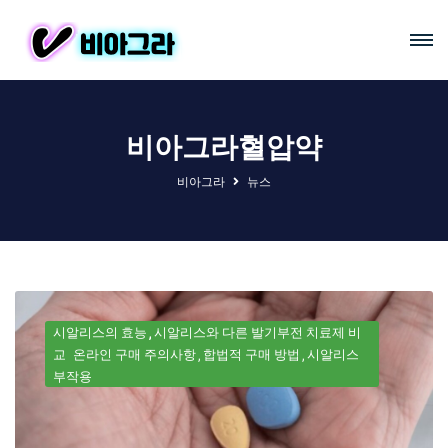
비아그라혈압약
비아그라
뉴스
시알리스의 효능
시알리스와 다른 발기부전 치료제 비
교
온라인 구매 주의사항
합법적 구매 방법
시알리스
부작용