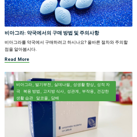
비아그라: 약국에서의 구매 방법 및 주의사항
비아그라를 약국에서 구매하려고 하시나요? 올바른 절차와 주의할
점을 알아봅시다.
Read More
비아그라
발기부전
실데나필
성생활 향상
성적 자
극
복용 방법
고지방 식사
성관계
부작용
건강한
생활 습관
알코올
담배