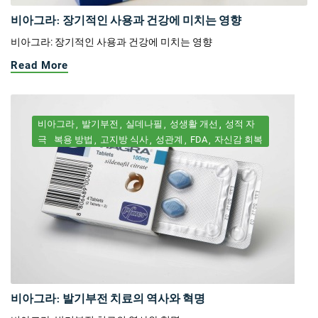
비아그라: 장기적인 사용과 건강에 미치는 영향
비아그라: 장기적인 사용과 건강에 미치는 영향
Read More
비아그라
발기부전
실데나필
성생활 개선
성적 자
극
복용 방법
고지방 식사
성관계
FDA
자신감 회복
비아그라: 발기부전 치료의 역사와 혁명