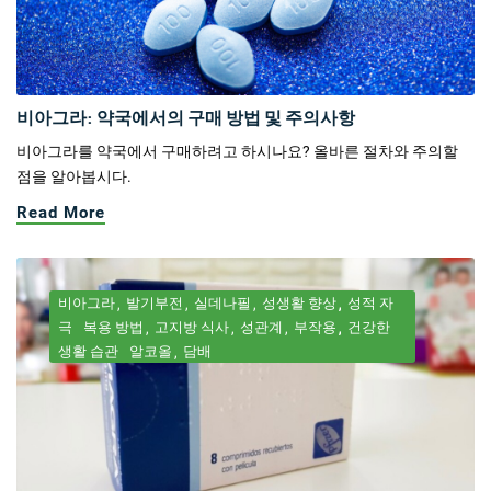
비아그라: 약국에서의 구매 방법 및 주의사항
비아그라를 약국에서 구매하려고 하시나요? 올바른 절차와 주의할
점을 알아봅시다.
Read More
비아그라
발기부전
실데나필
성생활 향상
성적 자
극
복용 방법
고지방 식사
성관계
부작용
건강한
생활 습관
알코올
담배