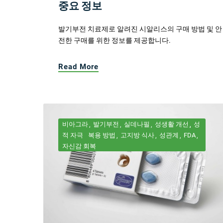
중요 정보
발기부전 치료제로 알려진 시알리스의 구매 방법 및 안
전한 구매를 위한 정보를 제공합니다.
Read More
비아그라
발기부전
실데나필
성생활 개선
성
적 자극
복용 방법
고지방 식사
성관계
FDA
자신감 회복