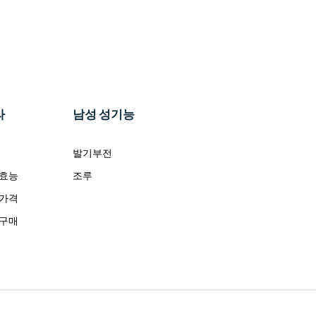
라
남성 성기능
발기부전
 효능
조루
 가격
 구매