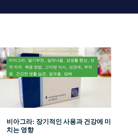
비아그라
발기부전
실데나필
성생활 향상
성
적 자극
복용 방법
고지방 식사
성관계
부작
용
건강한 생활 습관
알코올
담배
비아그라: 장기적인 사용과 건강에 미
치는 영향