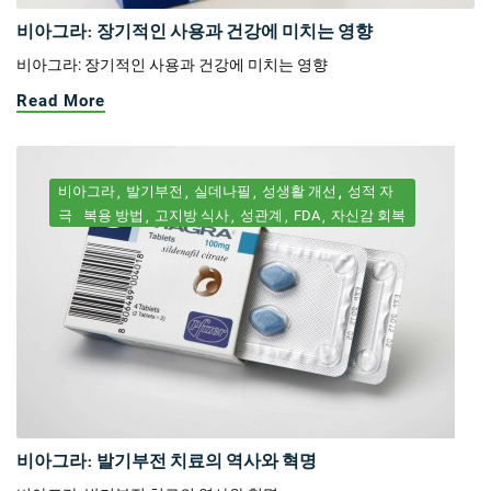
비아그라: 장기적인 사용과 건강에 미치는 영향
비아그라: 장기적인 사용과 건강에 미치는 영향
Read More
비아그라
발기부전
실데나필
성생활 개선
성적 자
극
복용 방법
고지방 식사
성관계
FDA
자신감 회복
비아그라: 발기부전 치료의 역사와 혁명