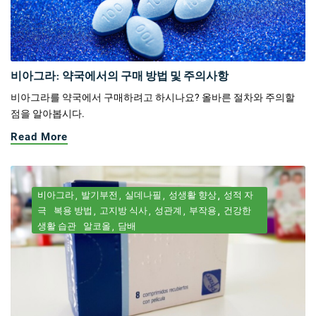
비아그라: 약국에서의 구매 방법 및 주의사항
비아그라를 약국에서 구매하려고 하시나요? 올바른 절차와 주의할
점을 알아봅시다.
Read More
비아그라
발기부전
실데나필
성생활 향상
성적 자
극
복용 방법
고지방 식사
성관계
부작용
건강한
생활 습관
알코올
담배