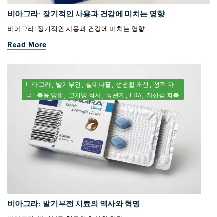
비아그라: 장기적인 사용과 건강에 미치는 영향
비아그라: 장기적인 사용과 건강에 미치는 영향
Read More
비아그라
발기부전
실데나필
성생활 개선
성적 자
극
복용 방법
고지방 식사
성관계
FDA
자신감 회복
비아그라: 발기부전 치료의 역사와 혁명