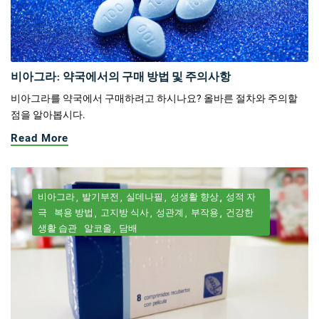
비아그라: 약국에서의 구매 방법 및 주의사항
비아그라를 약국에서 구매하려고 하시나요? 올바른 절차와 주의할
점을 알아봅시다.
Read More
비아그라
발기부전
실데나필
성생활 향상
성적 자
극
복용 방법
고지방 식사
성관계
부작용
건강한
생활 습관
알코올
담배