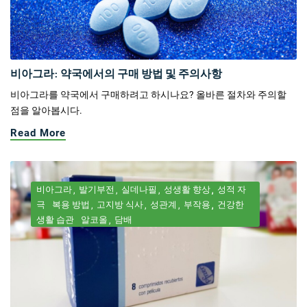
비아그라: 약국에서의 구매 방법 및 주의사항
비아그라를 약국에서 구매하려고 하시나요? 올바른 절차와 주의할
점을 알아봅시다.
Read More
비아그라
발기부전
실데나필
성생활 향상
성적 자
극
복용 방법
고지방 식사
성관계
부작용
건강한
생활 습관
알코올
담배