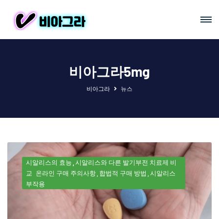
비아그라5mg
비아그라
뉴스
시알리스의 효능
시알리스와 다른 발기부전 치료제 비
교
온라인 구매 주의사항
합법적 구매 방법
시알리스
부작용