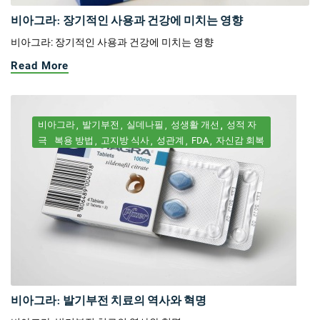
비아그라: 장기적인 사용과 건강에 미치는 영향
비아그라: 장기적인 사용과 건강에 미치는 영향
Read More
비아그라
발기부전
실데나필
성생활 개선
성적 자
극
복용 방법
고지방 식사
성관계
FDA
자신감 회복
비아그라: 발기부전 치료의 역사와 혁명