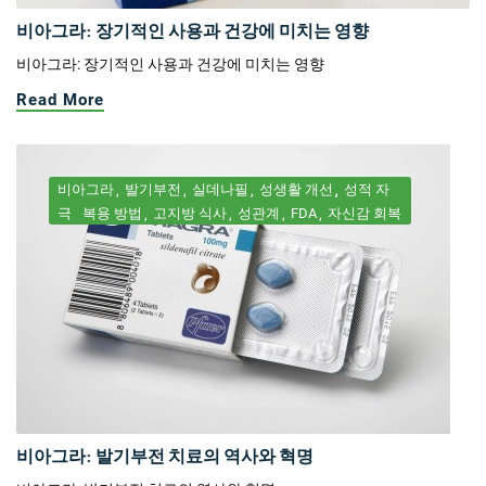
비아그라: 장기적인 사용과 건강에 미치는 영향
비아그라: 장기적인 사용과 건강에 미치는 영향
Read More
비아그라
발기부전
실데나필
성생활 개선
성적 자
극
복용 방법
고지방 식사
성관계
FDA
자신감 회복
비아그라: 발기부전 치료의 역사와 혁명