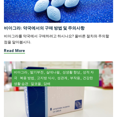
비아그라: 약국에서의 구매 방법 및 주의사항
비아그라를 약국에서 구매하려고 하시나요? 올바른 절차와 주의할
점을 알아봅시다.
Read More
비아그라
발기부전
실데나필
성생활 향상
성적 자
극
복용 방법
고지방 식사
성관계
부작용
건강한
생활 습관
알코올
담배