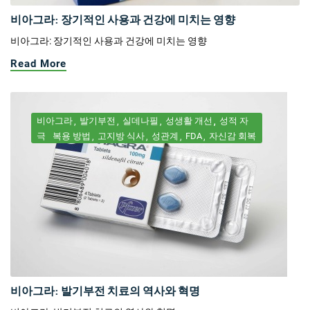
비아그라: 장기적인 사용과 건강에 미치는 영향
비아그라: 장기적인 사용과 건강에 미치는 영향
Read More
비아그라
발기부전
실데나필
성생활 개선
성적 자
극
복용 방법
고지방 식사
성관계
FDA
자신감 회복
비아그라: 발기부전 치료의 역사와 혁명