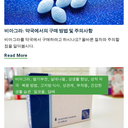
비아그라: 약국에서의 구매 방법 및 주의사항
비아그라를 약국에서 구매하려고 하시나요? 올바른 절차와 주의할
점을 알아봅시다.
Read More
비아그라
발기부전
실데나필
성생활 향상
성적 자
극
복용 방법
고지방 식사
성관계
부작용
건강한
생활 습관
알코올
담배