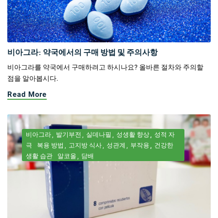
비아그라: 약국에서의 구매 방법 및 주의사항
비아그라를 약국에서 구매하려고 하시나요? 올바른 절차와 주의할
점을 알아봅시다.
Read More
비아그라
발기부전
실데나필
성생활 향상
성적 자
극
복용 방법
고지방 식사
성관계
부작용
건강한
생활 습관
알코올
담배