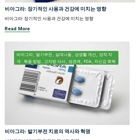
비아그라: 장기적인 사용과 건강에 미치는 영향
비아그라: 장기적인 사용과 건강에 미치는 영향
Read More
비아그라
발기부전
실데나필
성생활 개선
성적 자
극
복용 방법
고지방 식사
성관계
FDA
자신감 회복
비아그라: 발기부전 치료의 역사와 혁명