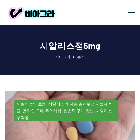
시알리스정5mg
비아그라
뉴스
시알리스의 효능
시알리스와 다른 발기부전 치료제 비
교
온라인 구매 주의사항
합법적 구매 방법
시알리스
부작용