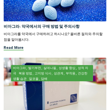
비아그라: 약국에서의 구매 방법 및 주의사항
비아그라를 약국에서 구매하려고 하시나요? 올바른 절차와 주의할
점을 알아봅시다.
Read More
비아그라
발기부전
실데나필
성생활 향상
성적 자
극
복용 방법
고지방 식사
성관계
부작용
건강한
생활 습관
알코올
담배