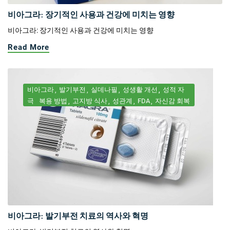
비아그라: 장기적인 사용과 건강에 미치는 영향
비아그라: 장기적인 사용과 건강에 미치는 영향
Read More
비아그라
발기부전
실데나필
성생활 개선
성적 자
극
복용 방법
고지방 식사
성관계
FDA
자신감 회복
비아그라: 발기부전 치료의 역사와 혁명