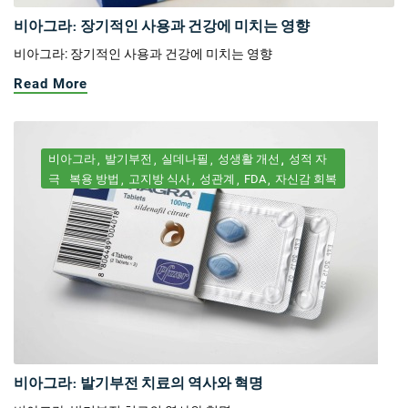
비아그라: 장기적인 사용과 건강에 미치는 영향
비아그라: 장기적인 사용과 건강에 미치는 영향
Read More
비아그라
발기부전
실데나필
성생활 개선
성적 자
극
복용 방법
고지방 식사
성관계
FDA
자신감 회복
비아그라: 발기부전 치료의 역사와 혁명