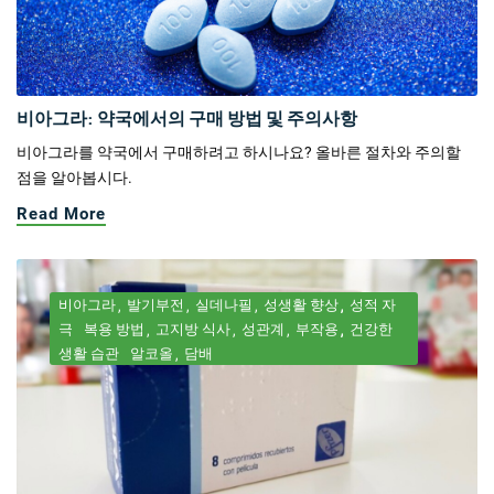
비아그라: 약국에서의 구매 방법 및 주의사항
비아그라를 약국에서 구매하려고 하시나요? 올바른 절차와 주의할
점을 알아봅시다.
Read More
비아그라
발기부전
실데나필
성생활 향상
성적 자
극
복용 방법
고지방 식사
성관계
부작용
건강한
생활 습관
알코올
담배