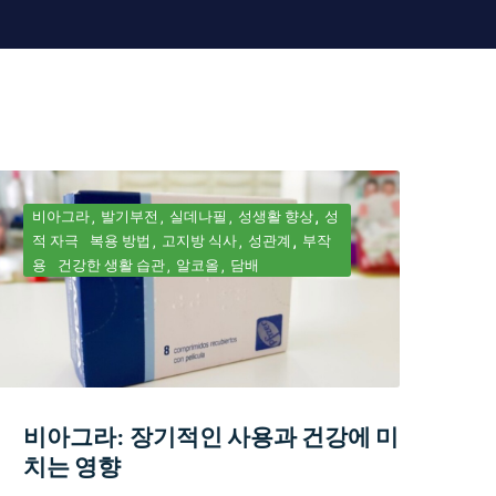
비아그라
발기부전
실데나필
성생활 향상
성
적 자극
복용 방법
고지방 식사
성관계
부작
용
건강한 생활 습관
알코올
담배
비아그라: 장기적인 사용과 건강에 미
치는 영향