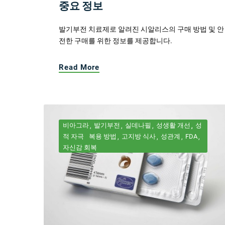
중요 정보
발기부전 치료제로 알려진 시알리스의 구매 방법 및 안
전한 구매를 위한 정보를 제공합니다.
Read More
비아그라
발기부전
실데나필
성생활 개선
성
적 자극
복용 방법
고지방 식사
성관계
FDA
자신감 회복