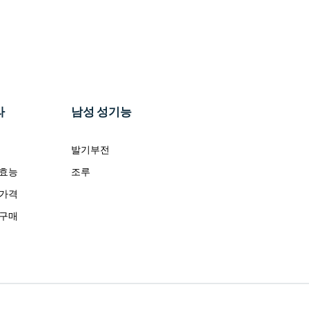
라
남성 성기능
발기부전
 효능
조루
 가격
 구매