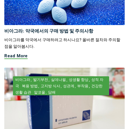
비아그라: 약국에서의 구매 방법 및 주의사항
비아그라를 약국에서 구매하려고 하시나요? 올바른 절차와 주의할
점을 알아봅시다.
Read More
비아그라
발기부전
실데나필
성생활 향상
성적 자
극
복용 방법
고지방 식사
성관계
부작용
건강한
생활 습관
알코올
담배