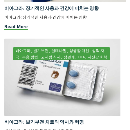
비아그라: 장기적인 사용과 건강에 미치는 영향
비아그라: 장기적인 사용과 건강에 미치는 영향
Read More
비아그라
발기부전
실데나필
성생활 개선
성적 자
극
복용 방법
고지방 식사
성관계
FDA
자신감 회복
비아그라: 발기부전 치료의 역사와 혁명