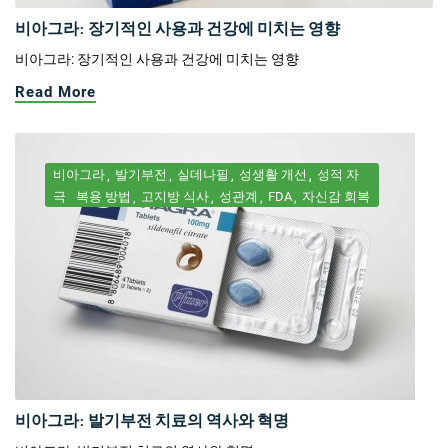
비아그라: 장기적인 사용과 건강에 미치는 영향
비아그라: 장기적인 사용과 건강에 미치는 영향
Read More
비아그라
발기부전
실데나필
성생활 개선
성적 자
극
복용 방법
고지방 식사
성관계
FDA
자신감 회복
비아그라: 발기부전 치료의 역사와 혁명