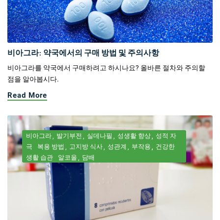
비아그라: 약국에서의 구매 방법 및 주의사항
비아그라를 약국에서 구매하려고 하시나요? 올바른 절차와 주의할
점을 알아봅시다.
Read More
비아그라
발기부전
실데나필
성생활 향상
성적 자
극
복용 방법
고지방 식사
성관계
부작용
건강한
생활 습관
알코올
담배