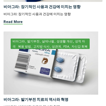
비아그라: 장기적인 사용과 건강에 미치는 영향
비아그라: 장기적인 사용과 건강에 미치는 영향
Read More
비아그라
발기부전
실데나필
성생활 개선
성적 자
극
복용 방법
고지방 식사
성관계
FDA
자신감 회복
비아그라: 발기부전 치료의 역사와 혁명