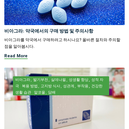
비아그라: 약국에서의 구매 방법 및 주의사항
비아그라를 약국에서 구매하려고 하시나요? 올바른 절차와 주의할
점을 알아봅시다.
Read More
비아그라
발기부전
실데나필
성생활 향상
성적 자
극
복용 방법
고지방 식사
성관계
부작용
건강한
생활 습관
알코올
담배