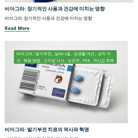
비아그라: 장기적인 사용과 건강에 미치는 영향
비아그라: 장기적인 사용과 건강에 미치는 영향
Read More
비아그라
발기부전
실데나필
성생활 개선
성적 자
극
복용 방법
고지방 식사
성관계
FDA
자신감 회복
비아그라: 발기부전 치료의 역사와 혁명