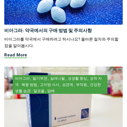
비아그라: 약국에서의 구매 방법 및 주의사항
비아그라를 약국에서 구매하려고 하시나요? 올바른 절차와 주의할
점을 알아봅시다.
Read More
비아그라
발기부전
실데나필
성생활 향상
성적 자
극
복용 방법
고지방 식사
성관계
부작용
건강한
생활 습관
알코올
담배