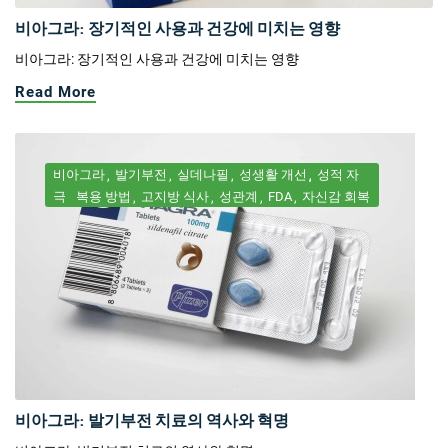
비아그라: 장기적인 사용과 건강에 미치는 영향
비아그라: 장기적인 사용과 건강에 미치는 영향
Read More
비아그라
발기부전
실데나필
성생활 개선
성적 자
극
복용 방법
고지방 식사
성관계
FDA
자신감 회복
비아그라: 발기부전 치료의 역사와 혁명