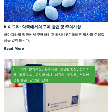
비아그라: 약국에서의 구매 방법 및 주의사항
비아그라를 약국에서 구매하려고 하시나요? 올바른 절차와 주의할
점을 알아봅시다.
Read More
비아그라
발기부전
실데나필
성생활 향상
성적 자
극
복용 방법
고지방 식사
성관계
부작용
건강한
생활 습관
알코올
담배