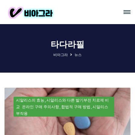
타다라필
비아그라
뉴스
시알리스의 효능
시알리스와 다른 발기부전 치료제 비
교
온라인 구매 주의사항
합법적 구매 방법
시알리스
부작용