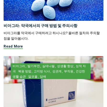
비아그라: 약국에서의 구매 방법 및 주의사항
비아그라를 약국에서 구매하려고 하시나요? 올바른 절차와 주의할
점을 알아봅시다.
Read More
비아그라
발기부전
실데나필
성생활 향상
성적 자
극
복용 방법
고지방 식사
성관계
부작용
건강한
생활 습관
알코올
담배