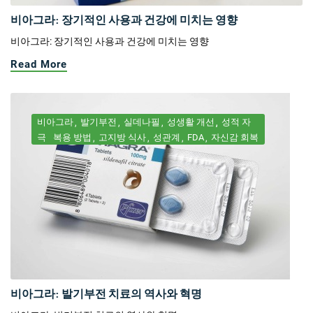
비아그라: 장기적인 사용과 건강에 미치는 영향
비아그라: 장기적인 사용과 건강에 미치는 영향
Read More
비아그라
발기부전
실데나필
성생활 개선
성적 자
극
복용 방법
고지방 식사
성관계
FDA
자신감 회복
비아그라: 발기부전 치료의 역사와 혁명