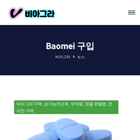
Baomei 구입
비아그라
뉴스
비아그라 구매
성기능개선제
부작용
정품 판별법
온
라인 구매