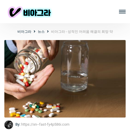
비아그라
뉴스
비아그라 - 성적인 어려움 해결의 희망 약
By:
https://xn--fast-fy4p586i.com