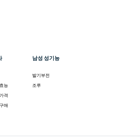
라
남성 성기능
발기부전
 효능
조루
 가격
 구매