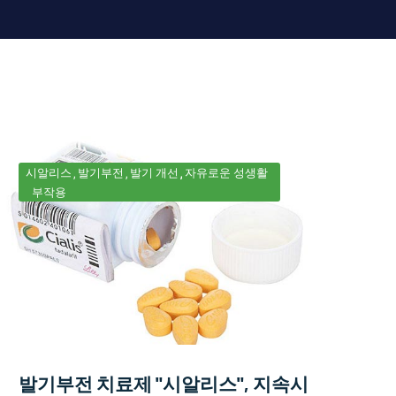
시알리스
발기부전
발기 개선
자유로운 성생활
부작용
발기부전 치료제 "시알리스", 지속시