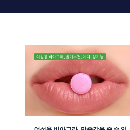
여성용 비아그라
발기부전
애디
성기능
여성용 비아그라, 만족감을 줄 수 있