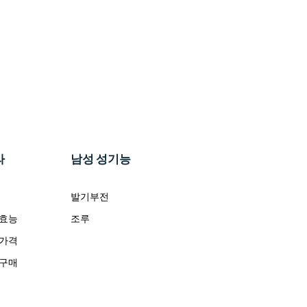
라
남성 성기능
발기부전
 효능
조루
 가격
 구매