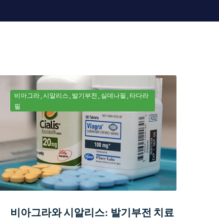
비아그라
시알리스
발기부전
실데나필
타다라
필
비아그라와 시알리스: 발기부전 치료