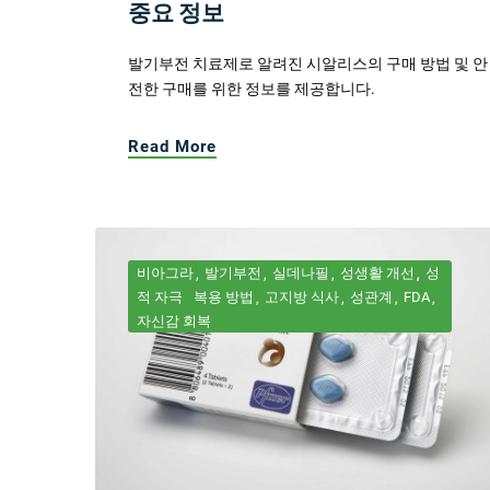
중요 정보
발기부전 치료제로 알려진 시알리스의 구매 방법 및 안
전한 구매를 위한 정보를 제공합니다.
Read More
비아그라
발기부전
실데나필
성생활 개선
성
적 자극
복용 방법
고지방 식사
성관계
FDA
자신감 회복