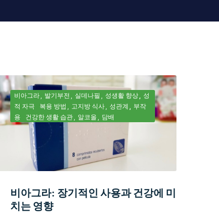
비아그라
발기부전
실데나필
성생활 향상
성
적 자극
복용 방법
고지방 식사
성관계
부작
용
건강한 생활 습관
알코올
담배
비아그라: 장기적인 사용과 건강에 미
치는 영향