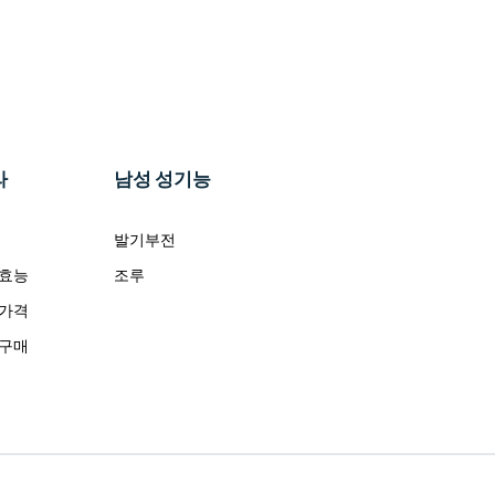
라
남성 성기능
발기부전
 효능
조루
 가격
 구매