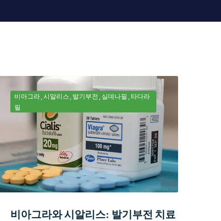
비아그라
시알리스
발기부전
실데나필
타다라
필
비아그라와 시알리스: 발기부전 치료