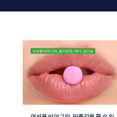
여성용 비아그라
발기부전
애디
성기능
여성용 비아그라, 만족감을 줄 수 있