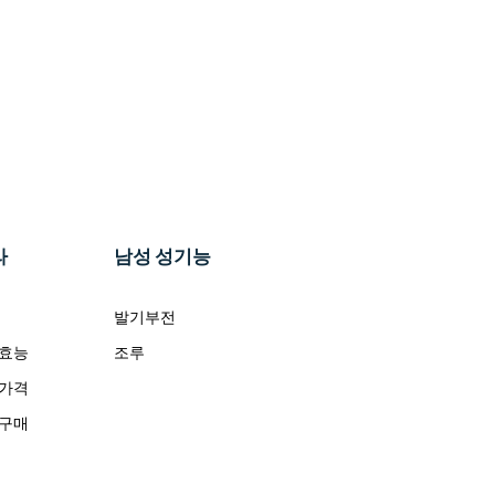
라
남성 성기능
발기부전
 효능
조루
 가격
 구매