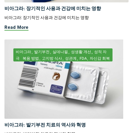
비아그라: 장기적인 사용과 건강에 미치는 영향
비아그라: 장기적인 사용과 건강에 미치는 영향
Read More
비아그라
발기부전
실데나필
성생활 개선
성적 자
극
복용 방법
고지방 식사
성관계
FDA
자신감 회복
비아그라: 발기부전 치료의 역사와 혁명