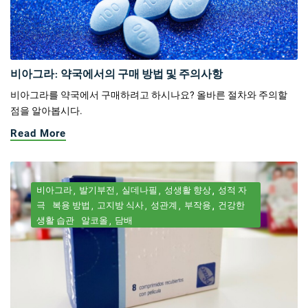
비아그라: 약국에서의 구매 방법 및 주의사항
비아그라를 약국에서 구매하려고 하시나요? 올바른 절차와 주의할
점을 알아봅시다.
Read More
비아그라
발기부전
실데나필
성생활 향상
성적 자
극
복용 방법
고지방 식사
성관계
부작용
건강한
생활 습관
알코올
담배