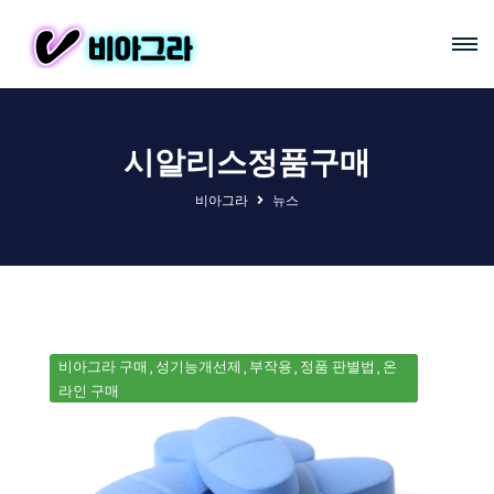
시알리스정품구매
비아그라
뉴스
비아그라 구매
성기능개선제
부작용
정품 판별법
온
라인 구매