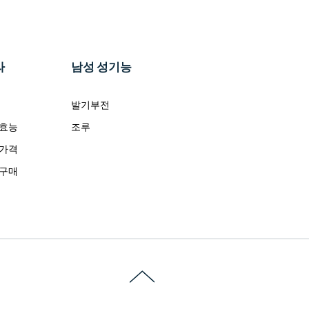
라
남성 성기능
발기부전
 효능
조루
 가격
 구매