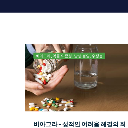
비아그라
약물 의존성
남성 불임
수정능
비아그라 - 성적인 어려움 해결의 희