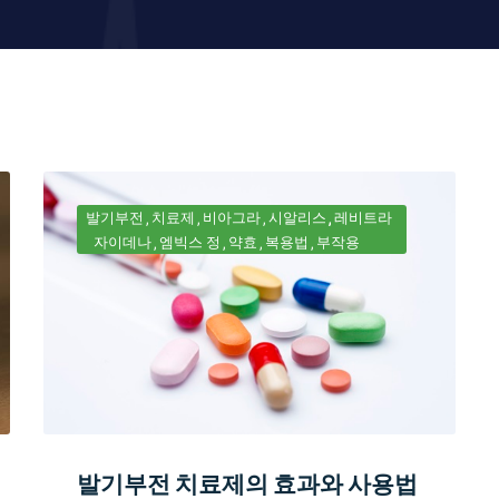
발기부전
치료제
비아그라
시알리스
레비트라
자이데나
엠빅스 정
약효
복용법
부작용
발기부전 치료제의 효과와 사용법